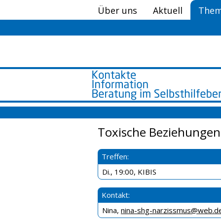
Über uns
Aktuell
Them
Toxische Beziehungen
Treffen:
Di., 19:00, KIBIS
Kontakt:
Nina,
nina-shg-narzissmus@web.d