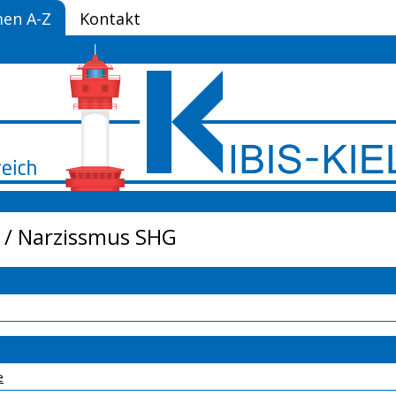
en A-Z
Kontakt
 / Narzissmus SHG
e