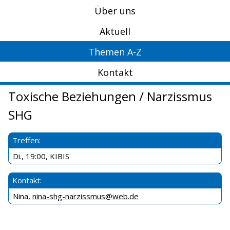
Über uns
Aktuell
Themen A-Z
Kontakt
Toxische Beziehungen / Narzissmus
SHG
Treffen:
Di., 19:00, KIBIS
Kontakt:
Nina,
nina-shg-narzissmus@web.de