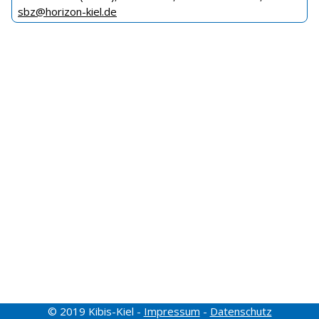
sbz@horizon-kiel.de
© 2019 Kibis-Kiel -
Impressum
-
Datenschutz